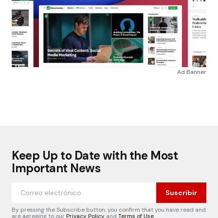
Ad Banner
Keep Up to Date with the Most
Important News
Suscribir
By pressing the Subscribe button, you confirm that you have read and
are agreeing to our
Privacy Policy
and
Terms of Use