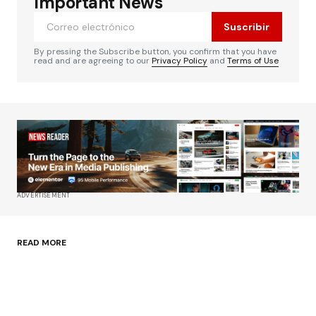
Important News
marcados con
*
Suscribir
Comentario
*
By pressing the Subscribe button, you confirm that you have
read and are agreeing to our
Privacy Policy
and
Terms of Use
Su nombre
*
Tu correo electrónico
*
ADVERTISEMENT
Guardar mi nombre, correo electrónico y sitio
web en este navegador para la próxima vez que
haga un comentario.
READ MORE
Enviar comentario