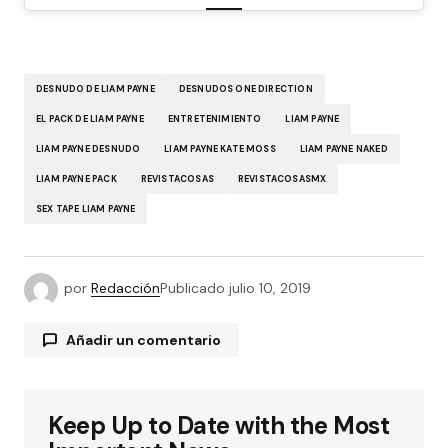
DESNUDO DE LIAM PAYNE
DESNUDOS ONE DIRECTION
EL PACK DE LIAM PAYNE
ENTRETENIMIENTO
LIAM PAYNE
LIAM PAYNE DESNUDO
LIAM PAYNE KATE MOSS
LIAM PAYNE NAKED
LIAM PAYNE PACK
REVISTACOSAS
REVISTACOSASMX
SEX TAPE LIAM PAYNE
por
Redacción
Publicado
julio 10, 2019
Añadir un comentario
Keep Up to Date with the Most
Tu dirección de correo electrónico no será
publicada.
Los campos obligatorios están