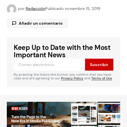
por
Redacción
Publicado
noviembre 15, 2019
Añadir un comentario
Keep Up to Date with the Most
Tu dirección de correo electrónico no será
publicada.
Los campos obligatorios están
Important News
marcados con
*
Suscribir
Comentario
*
By pressing the Subscribe button, you confirm that you have
read and are agreeing to our
Privacy Policy
and
Terms of Use
Su nombre
*
Tu correo electrónico
*