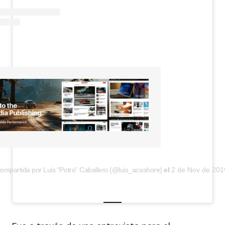
ompartida por Luis “Potro” Caballero (@luis_acashore)
el
2 de Nov de 201