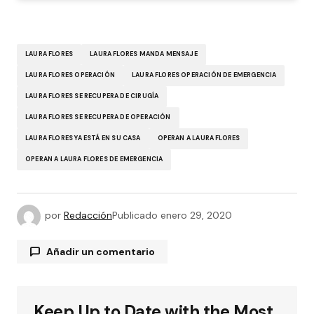
LAURA FLORES
LAURA FLORES MANDA MENSAJE
LAURA FLORES OPERACIÓN
LAURA FLORES OPERACIÓN DE EMERGENCIA
LAURA FLORES SE RECUPERA DE CIRUGÍA
LAURA FLORES SE RECUPERA DE OPERACIÓN
LAURA FLORES YA ESTÁ EN SU CASA
OPERAN A LAURA FLORES
OPERAN A LAURA FLORES DE EMERGENCIA
por
Redacción
Publicado
enero 29, 2020
Añadir un comentario
Keep Up to Date with the Most
Tu dirección de correo electrónico no será