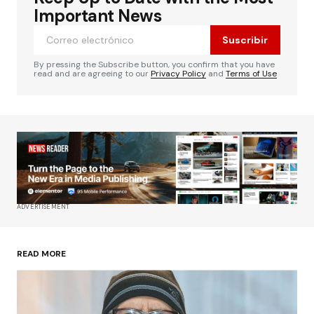
publicada.
Los campos obligatorios están
Important News
marcados con
*
Suscribir
Comentario
*
By pressing the Subscribe button, you confirm that you have
read and are agreeing to our
Privacy Policy
and
Terms of Use
Su nombre
*
Tu correo electrónico
*
ADVERTISEMENT
Guardar mi nombre, correo electrónico y sitio
web en este navegador para la próxima vez que
haga un comentario.
READ MORE
Enviar comentario