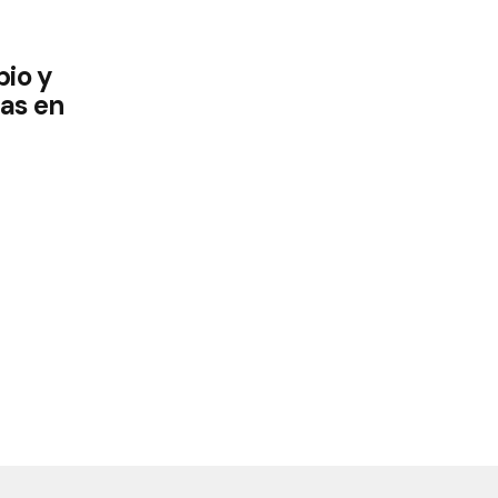
bio y
as en