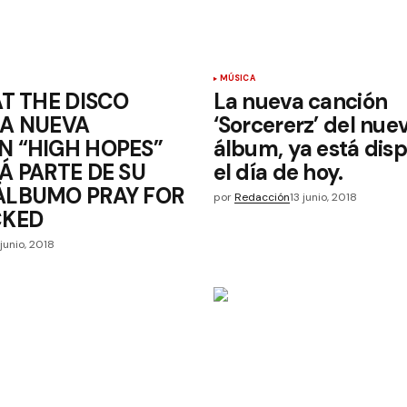
MÚSICA
AT THE DISCO
La nueva canción
LA NUEVA
‘Sorcererz’ del nue
N “HIGH HOPES”
álbum, ya está dis
Á PARTE DE SU
el día de hoy.
ÁLBUMO PRAY FOR
por
Redacción
13 junio, 2018
CKED
 junio, 2018