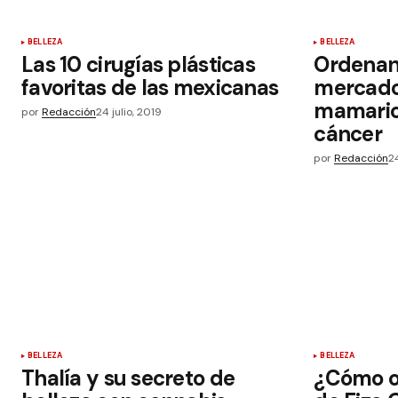
BELLEZA
BELLEZA
Las 10 cirugías plásticas
Ordenan 
favoritas de las mexicanas
mercado
mamario
por
Redacción
24 julio, 2019
cáncer
por
Redacción
24
BELLEZA
BELLEZA
Thalía y su secreto de
¿Cómo o