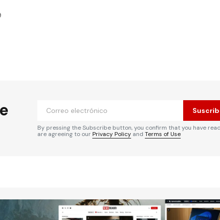
9
 no será publicada.
Los campos obligatorios
he
Suscrib
By pressing the Subscribe button, you confirm that you have rea
are agreeing to our
Privacy Policy
and
Terms of Use
Tu correo electrónico
*
rónico
a la