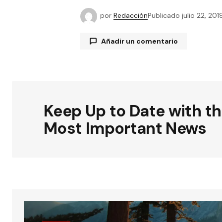
por
Redacción
Publicado
julio 22, 201
Añadir un comentario
Tu dirección de correo electrónico
están marcados con
*
Keep Up to Date with t
Most Important News
Comentario
*
Su nombre
*
Guardar mi nombre, correo elect
y sitio web en este navegador par