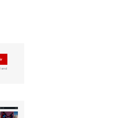
ir
d and