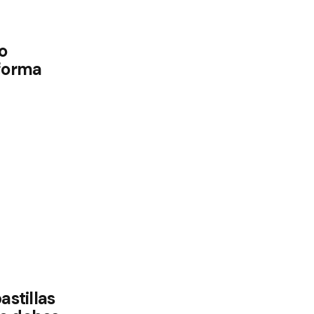
o
 forma
astillas