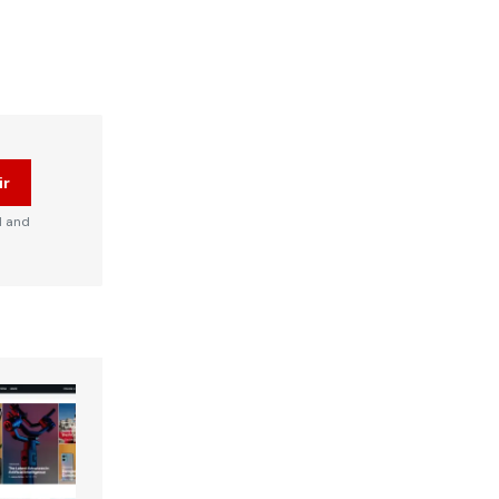
ir
d and