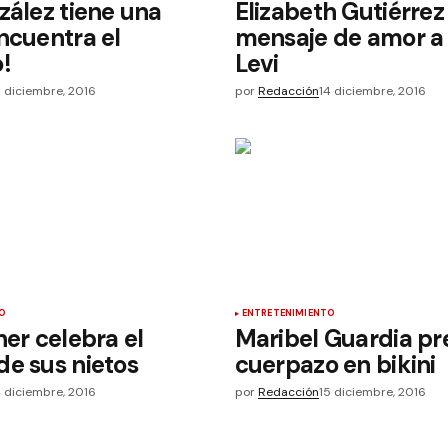
zález tiene una
Elizabeth Gutiérrez
ncuentra el
mensaje de amor a 
!
Levi
4 diciembre, 2016
por
Redacción
14 diciembre, 2016
O
ENTRETENIMIENTO
ner celebra el
Maribel Guardia p
e sus nietos
cuerpazo en bikini
4 diciembre, 2016
por
Redacción
15 diciembre, 2016