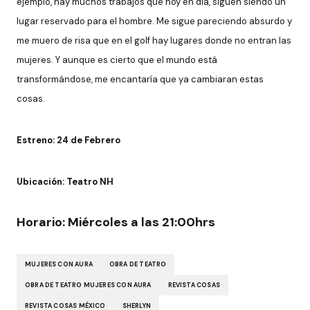
ejemplo, hay muchos trabajos que hoy en día, siguen siendo un
lugar reservado para el hombre. Me sigue pareciendo absurdo y
me muero de risa que en el golf hay lugares donde no entran las
mujeres. Y aunque es cierto que el mundo está
transformándose, me encantaría que ya cambiaran estas
cosas.
Estreno: 24 de Febrero
Ubicación: Teatro NH
Horario: Miércoles a las 21:00hrs
MUJERES CON AURA
OBRA DE TEATRO
OBRA DE TEATRO MUJERES CON AURA
REVISTA COSAS
REVISTA COSAS MÉXICO
SHERLYN