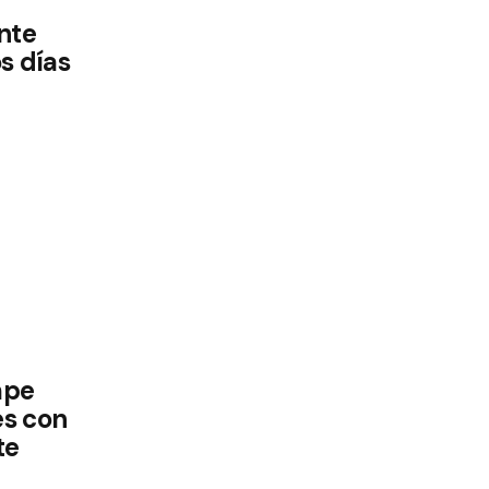
nte
s días
mpe
es con
te