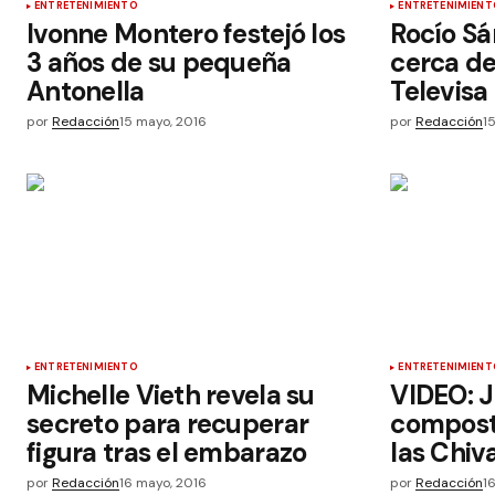
ENTRETENIMIENTO
ENTRETENIMIENT
Ivonne Montero festejó los
Rocío S
3 años de su pequeña
cerca de
Antonella
Televisa
por
Redacción
15 mayo, 2016
por
Redacción
1
ENTRETENIMIENTO
ENTRETENIMIENT
Michelle Vieth revela su
VIDEO: J
secreto para recuperar
compost
figura tras el embarazo
las Chiv
por
Redacción
16 mayo, 2016
por
Redacción
1