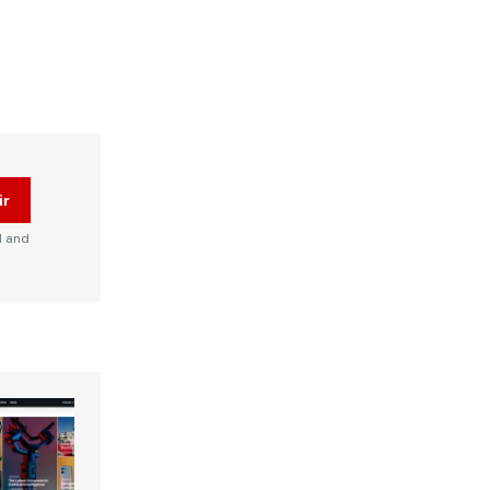
ir
d and