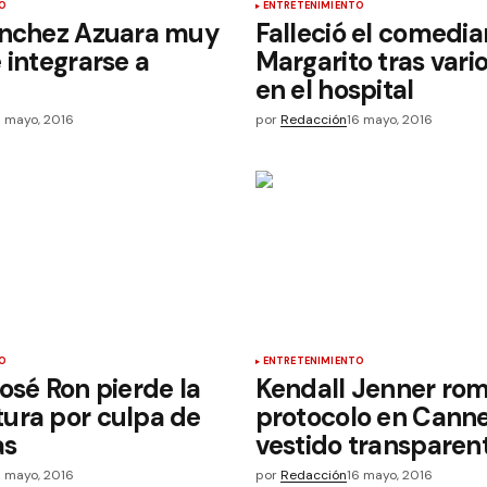
O
ENTRETENIMIENTO
ánchez Azuara muy
Falleció el comedia
 integrarse a
Margarito tras vario
en el hospital
5 mayo, 2016
por
Redacción
16 mayo, 2016
O
ENTRETENIMIENTO
osé Ron pierde la
Kendall Jenner ro
ura por culpa de
protocolo en Cann
as
vestido transparen
6 mayo, 2016
por
Redacción
16 mayo, 2016