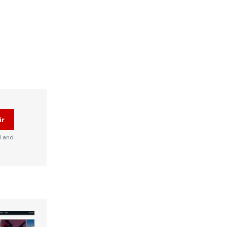
ir
d and