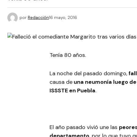
por
Redacción
16 mayo, 2016
Tenía 80 años.
La noche del pasado domingo,
fal
causa de
una neumonía luego de p
ISSSTE en Puebla
.
El año pasado vivió une las
peores
departamento
, por lo que tuvo q