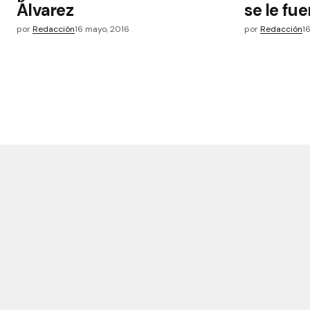
Álvarez
se le fu
por
Redacción
16 mayo, 2016
por
Redacción
1