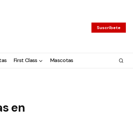
Suscríbete
tas
First Class
Mascotas
as en