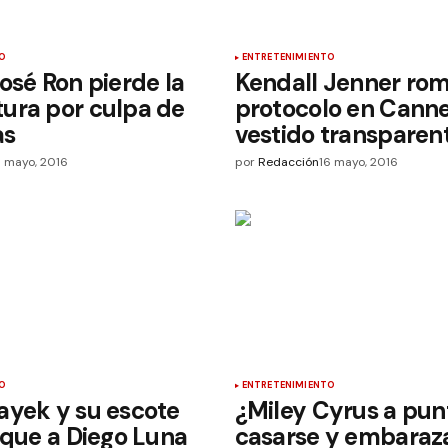
O
ENTRETENIMIENTO
osé Ron pierde la
Kendall Jenner ro
ura por culpa de
protocolo en Cann
as
vestido transparen
6 mayo, 2016
por
Redacción
16 mayo, 2016
O
ENTRETENIMIENTO
ayek y su escote
¿Miley Cyrus a pun
 que a Diego Luna
casarse y embaraz