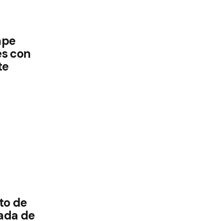
mpe
es con
te
to de
ada de