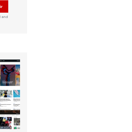
ir
d and