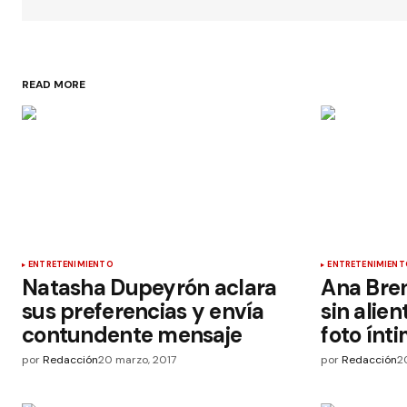
READ MORE
ENTRETENIMIENTO
ENTRETENIMIENT
Natasha Dupeyrón aclara
Ana Bre
sus preferencias y envía
sin alie
contundente mensaje
foto ínt
por
Redacción
20 marzo, 2017
por
Redacción
2