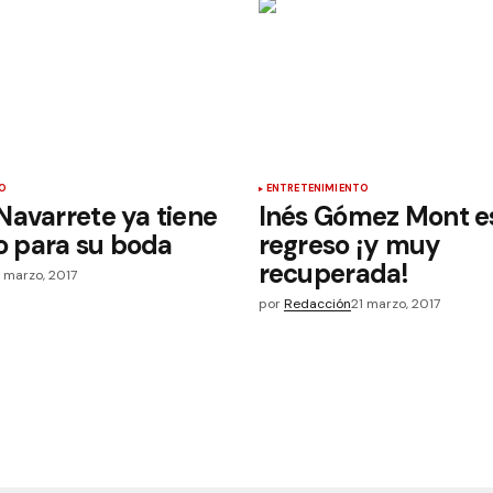
O
ENTRETENIMIENTO
avarrete ya tiene
Inés Gómez Mont e
to para su boda
regreso ¡y muy
recuperada!
1 marzo, 2017
por
Redacción
21 marzo, 2017