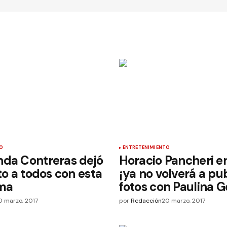
O
ENTRETENIMIENTO
nda Contreras dejó
Horacio Pancheri e
nto a todos con esta
¡ya no volverá a pu
ima
fotos con Paulina G
0 marzo, 2017
por
Redacción
20 marzo, 2017