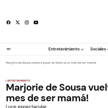
Entretenimiento
Sociales
Marjorie de Sousa vuelve a posar en bikini ¡a un mes de ser mamá!
ENTRETENIMIENTO
Marjorie de Sousa vuelv
mes de ser mamá!
Luce espectacular.