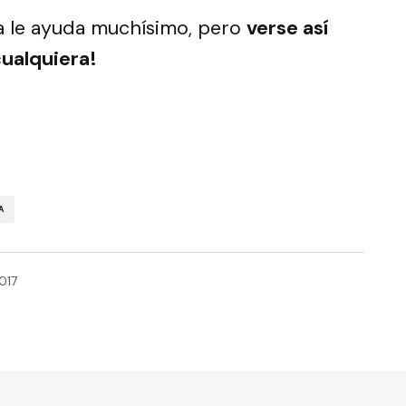
a le ayuda muchísimo, pero
verse así
ualquiera!
A
017