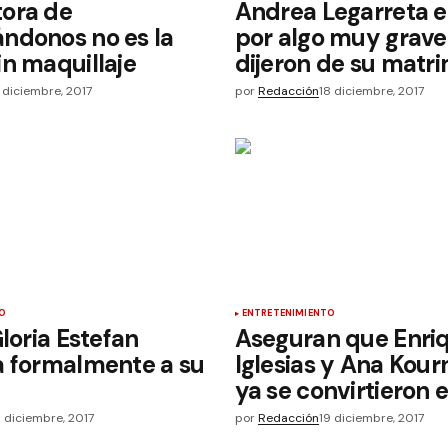
ora de
Andrea Legarreta 
ndonos no es la
por algo muy grave
n maquillaje
dijeron de su matr
7 diciembre, 2017
por
Redacción
18 diciembre, 2017
O
ENTRETENIMIENTO
Gloria Estefan
Aseguran que Enri
a formalmente a su
Iglesias y Ana Kour
ya se convirtieron 
8 diciembre, 2017
por
Redacción
19 diciembre, 2017