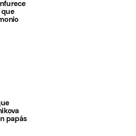
enfurece
 que
imonio
que
nikova
en papás