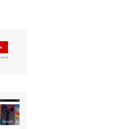
ir
d and