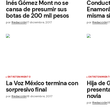
Inés Gómez Mont no se
Conduct
cansa de presumir sus
Enamorá
botas de 200 mil pesos
misma si
por
Redacción
17 diciembre, 2017
por
Redacción
1
ENTRETENIMIENTO
ENTRETENIMIENT
La Voz México termina con
Hija de 
sorpresivo final
present
novia
por
Redacción
18 diciembre, 2017
por
Redacción
1