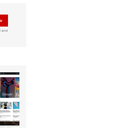
ir
d and