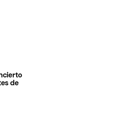
ncierto
tes de