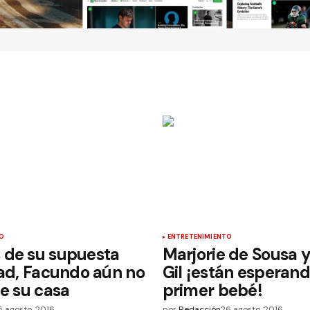
O
ENTRETENIMIENTO
 de su supuesta
Marjorie de Sousa y
dad, Facundo aún no
Gil ¡están esperand
de su casa
primer bebé!
5 agosto, 2016
por
Redacción
26 agosto, 2016