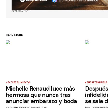
ADVERTISEMENT
READ MORE
ENTRETENIMIENTO
ENTRETENIMIENT
Michelle Renaud luce más
Después
hermosa que nunca tras
infideli
anunciar embarazo y boda
se sale 
por
Redacción
25 agosto, 2016
por
Redacción
2