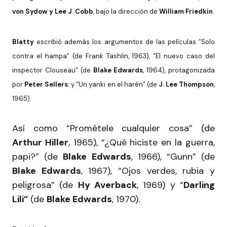
von Sydow y Lee J
.
Cobb
, bajo la dirección de
William Friedkin
.
Blatty
escribió además los argumentos de las películas “Solo
contra el hampa” (de Frank Tashlin, 1963), “El nuevo caso del
inspector Clouseau” (de
Blake Edwards
, 1964), protagonizada
por
Peter Sellers
; y “Un yanki en el harén” (de
J. Lee Thompson
,
1965).
Así como “Prométele cualquier cosa” (de
Arthur Hiller
, 1965), “¿Qué hiciste en la guerra,
papi?” (de
Blake Edwards
, 1966), “Gunn” (de
Blake Edwards
, 1967), “Ojos verdes, rubia y
peligrosa” (de
Hy Averback
, 1969) y “
Darling
Lili”
(de
Blake Edwards
, 1970).