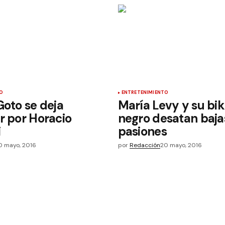
O
ENTRETENIMIENTO
Goto se deja
María Levy y su bik
r por Horacio
negro desatan baja
i
pasiones
0 mayo, 2016
por
Redacción
20 mayo, 2016