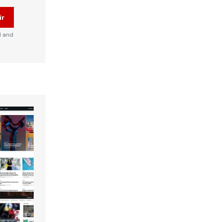
ir
d and