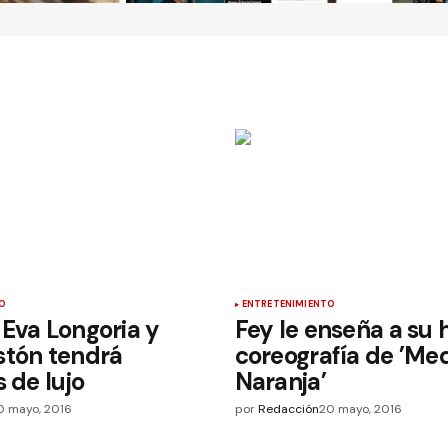
O
ENTRETENIMIENTO
Eva Longoria y
Fey le enseña a su h
stón tendrá
coreografía de ’Me
 de lujo
Naranja’
0 mayo, 2016
por
Redacción
20 mayo, 2016