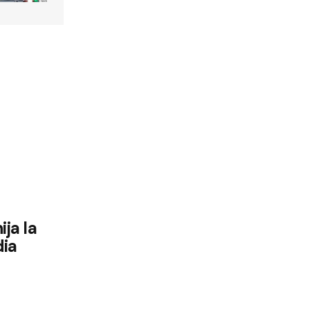
ija la
dia