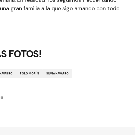
semana. En realidad nos seguimos frecuentando
 una gran familia a la que sigo amando con todo
AS FOTOS!
 NAVARRO
POLO MORÍN
SILVIA NAVARRO
16