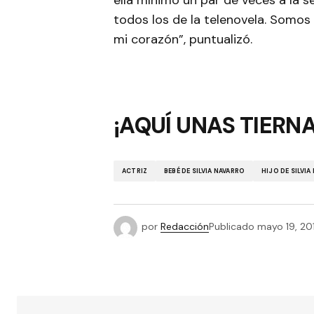
ella mínimo un par de veces a la 
todos los de la telenovela. Somos
mi corazón”, puntualizó.
¡AQUÍ UNAS TIERN
ACTRIZ
BEBÉ DE SILVIA NAVARRO
HIJO DE SILVIA
por
Redacción
Publicado
mayo 19, 20