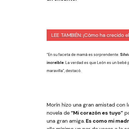
LEE TAMBIÉN: ¡Cómo ha crecido el 
“En su faceta de mamá es sorprendente.
Silv
increíble
. La verdad es que León es un bebé
maravilla”, destacó.
Morín hizo una gran amistad con l
novela de
“Mi corazón es tuyo”
po
una gran amiga.
Es como mi mad