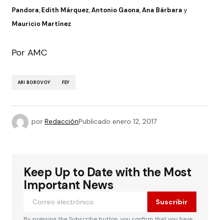
Pandora
,
Edith Márquez
,
Antonio Gaona
,
Ana Bárbara
y
Mauricio Martínez
.
Por AMC
ARI BOROVOY
FEY
por
Redacción
Publicado
enero 12, 2017
Keep Up to Date with the Most
Important News
Suscribir
By pressing the Subscribe button, you confirm that you have