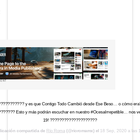
MENT
?????????? y es que Contigo Todo Cambió desde Ese Beso… o cómo er
?????? Esto y más podrán escuchar en nuestro #OcesaIrrepetible… nos v
19! ????????????????????
licación compartida de
Río Roma
(@rioromamx) el
18 Sep, 2020 a las