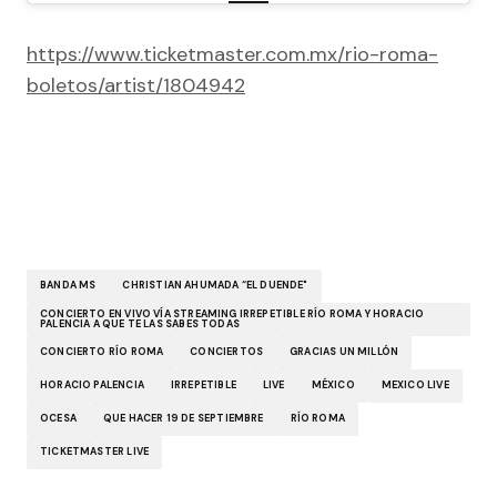
https://www.ticketmaster.com.mx/rio-roma-
boletos/artist/1804942
BANDA MS
CHRISTIAN AHUMADA “EL DUENDE"
CONCIERTO EN VIVO VÍA STREAMING IRREPETIBLE RÍO ROMA Y HORACIO
PALENCIA A QUE TE LAS SABES TODAS
CONCIERTO RÍO ROMA
CONCIERTOS
GRACIAS UN MILLÓN
HORACIO PALENCIA
IRREPETIBLE
LIVE
MÉXICO
MEXICO LIVE
OCESA
QUE HACER 19 DE SEPTIEMBRE
RÍO ROMA
TICKETMASTER LIVE