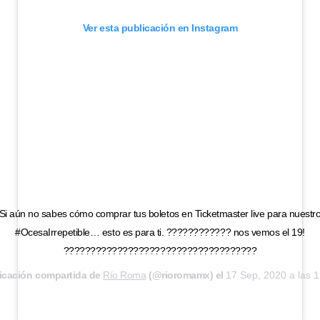
Ver esta publicación en Instagram
Si aún no sabes cómo comprar tus boletos en Ticketmaster live para nuestr
#OcesaIrrepetible… esto es para ti. ???????????? nos vemos el 19!
????????????????????????????????????
icación compartida de
Río Roma
(@rioromamx) el
17 Sep, 2020 a las 