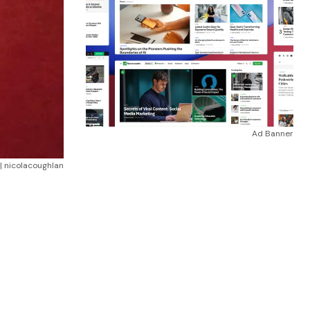
Ad Banner
 | nicolacoughlan