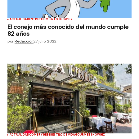
ACTUALIDAD
ENTRETENIMIENTO
SHOWBIZ
El conejo más conocido del mundo cumple
82 años
por
Redacción
27 julio, 2022
ACTUALIDAD
COMER Y BEBER
ESTILO DE VIDA
GOURMET
SHOWBIZ