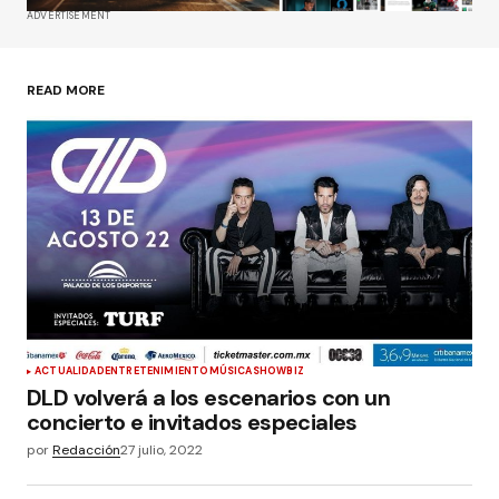
ADVERTISEMENT
Guardar mi nombre, correo electrónico y sitio
web en este navegador para la próxima vez que
haga un comentario.
READ MORE
Enviar comentario
ACTUALIDAD
ENTRETENIMIENTO
MÚSICA
SHOWBIZ
DLD volverá a los escenarios con un
concierto e invitados especiales
por
Redacción
27 julio, 2022