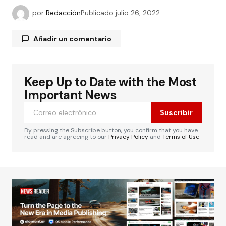
por
Redacción
Publicado
julio 26, 2022
Añadir un comentario
Keep Up to Date with the Most
Tu dirección de correo electrónico no será
publicada.
Los campos obligatorios están
Important News
marcados con
*
Suscribir
Comentario
*
By pressing the Subscribe button, you confirm that you have
read and are agreeing to our
Privacy Policy
and
Terms of Use
Su nombre
*
Tu correo electrónico
*