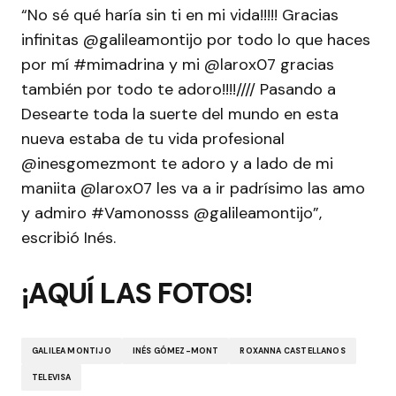
“No sé qué haría sin ti en mi vida!!!!! Gracias
infinitas @galileamontijo por todo lo que haces
por mí #mimadrina y mi @larox07 gracias
también por todo te adoro!!!!//// Pasando a
Desearte toda la suerte del mundo en esta
nueva estaba de tu vida profesional
@inesgomezmont te adoro y a lado de mi
maniita @larox07 les va a ir padrísimo las amo
y admiro #Vamonosss @galileamontijo”,
escribió Inés.
¡AQUÍ LAS FOTOS!
GALILEA MONTIJO
INÉS GÓMEZ-MONT
ROXANNA CASTELLANOS
TELEVISA