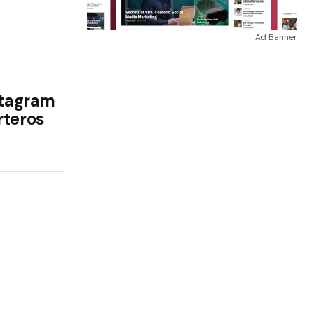
Ad Banner
nstagram
rteros