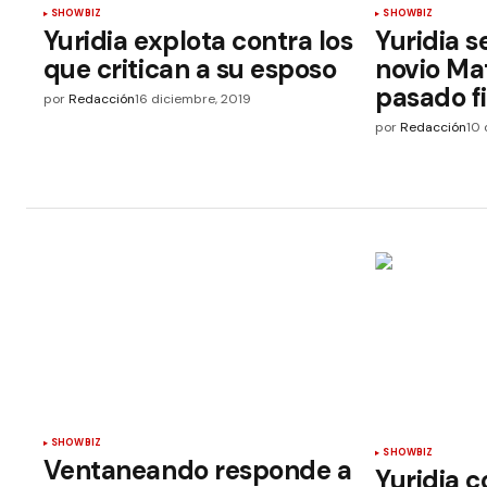
SHOWBIZ
SHOWBIZ
Yuridia explota contra los
Yuridia s
que critican a su esposo
novio Mat
pasado f
por
Redacción
16 diciembre, 2019
por
Redacción
10 
SHOWBIZ
SHOWBIZ
Ventaneando responde a
Yuridia c