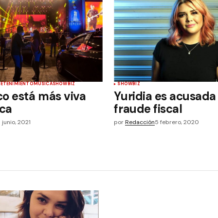
RETENIMIENTO
MÚSICA
SHOWBIZ
SHOWBIZ
o está más viva
Yuridia es acusada
ca
fraude fiscal
 junio, 2021
por
Redacción
5 febrero, 2020