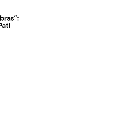
e
bras”:
Pati