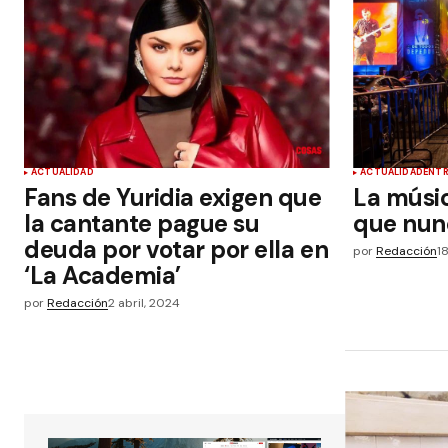
ACTUALIDAD
ACTUALIDAD
ENT
Fans de Yuridia exigen que
La músic
la cantante pague su
que nun
deuda por votar por ella en
por
Redacción
18
‘La Academia’
por
Redacción
2 abril, 2024