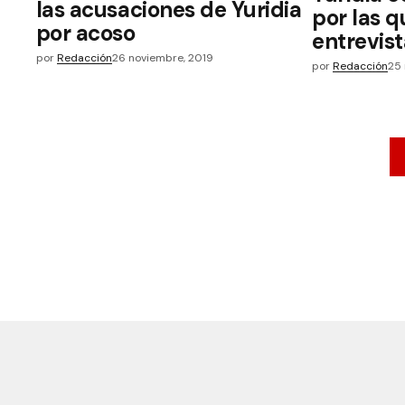
las acusaciones de Yuridia
por las q
por acoso
entrevis
por
Redacción
26 noviembre, 2019
por
Redacción
25 