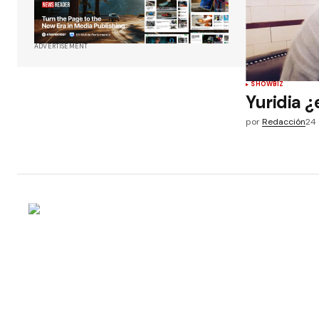
ADVERTISEMENT
SHOWBIZ
Yuridia 
por
Redacción
24