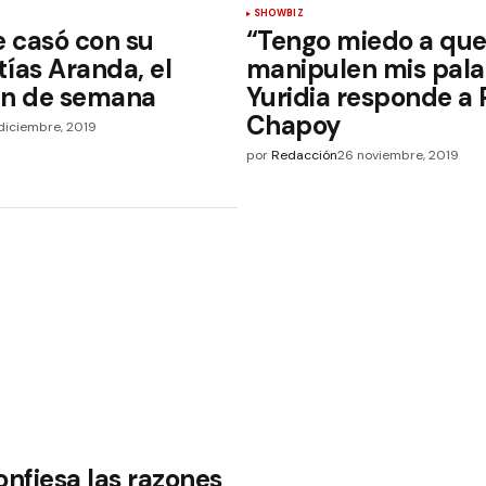
SHOWBIZ
e casó con su
“Tengo miedo a qu
ías Aranda, el
manipulen mis pala
in de semana
Yuridia responde a 
Chapoy
diciembre, 2019
por
Redacción
26 noviembre, 2019
onfiesa las razones