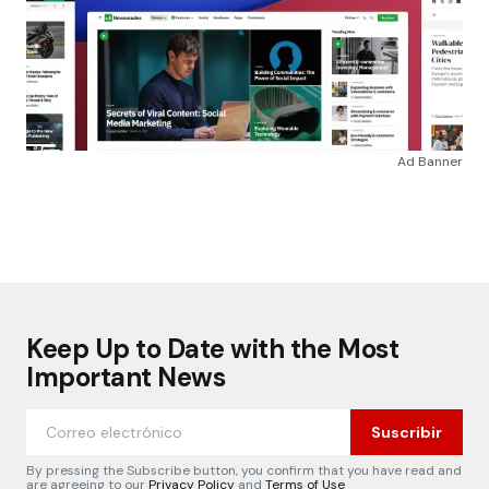
Ad Banner
Keep Up to Date with the Most
Important News
Suscribir
By pressing the Subscribe button, you confirm that you have read and
are agreeing to our
Privacy Policy
and
Terms of Use