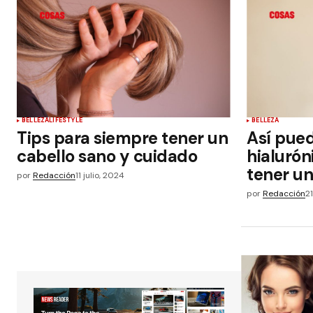
BELLEZA
LIFESTYLE
BELLEZA
Tips para siempre tener un
Así pue
cabello sano y cuidado
hialurón
tener un
por
Redacción
11 julio, 2024
por
Redacción
2