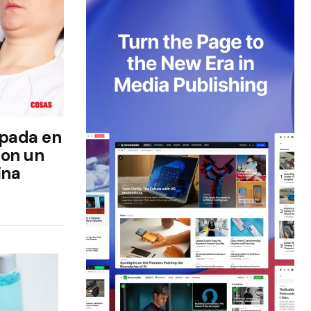
apada en
con un
ina