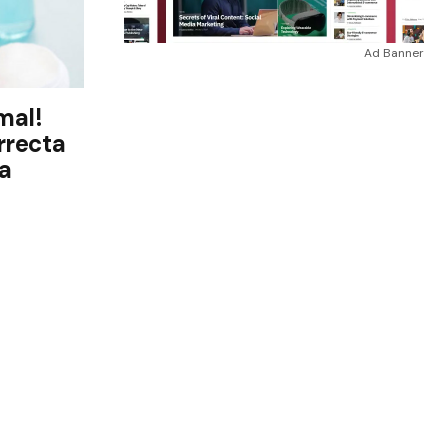
Ad Banner
mal!
rrecta
na