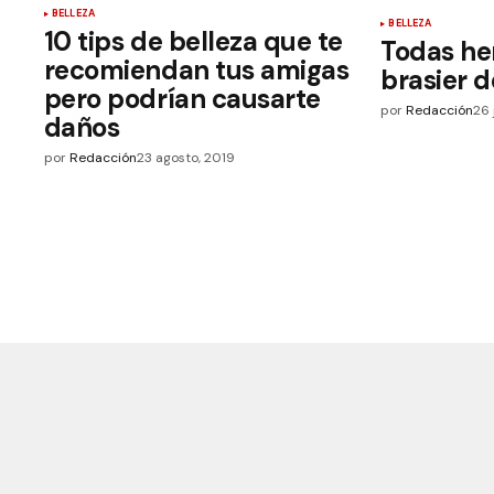
BELLEZA
BELLEZA
10 tips de belleza que te
Todas he
recomiendan tus amigas
brasier 
pero podrían causarte
por
Redacción
26 
daños
por
Redacción
23 agosto, 2019