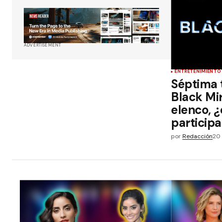
ADVERTISEMENT
ENTRETENIMIENTO
Séptima
Black Mir
elenco, 
particip
por
Redacción
20