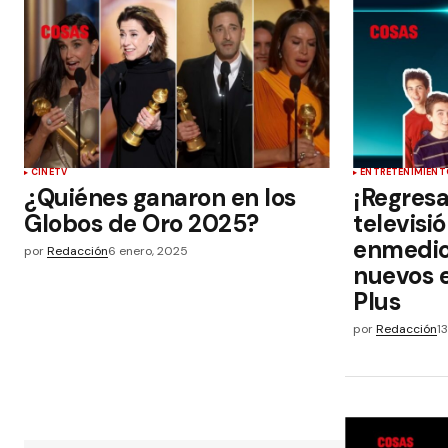
CINE
TV
ENTRETENIMIENT
¿Quiénes ganaron en los
¡Regresa
Globos de Oro 2025?
televisi
enmedio
por
Redacción
6 enero, 2025
nuevos e
Plus
por
Redacción
1