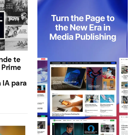
ónde te
 Prime
 IA para