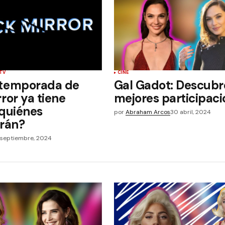
TV
CINE
 temporada de
Gal Gadot: Descubr
ror ya tiene
mejores participac
¿quiénes
por
Abraham Arcos
30 abril, 2024
arán?
 septiembre, 2024