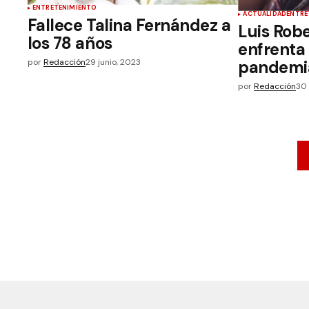
ENTRETENIMIENTO
ACTUALIDAD
ENTRE
Fallece Talina Fernández a
Luis Rob
los 78 años
enfrenta
por
Redacción
29 junio, 2023
pandemi
por
Redacción
30