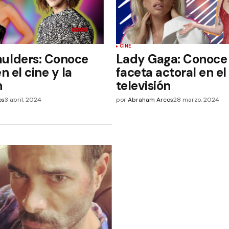
CINE
ulders: Conoce
Lady Gaga: Conoce
n el cine y la
faceta actoral en el
n
televisión
os
3 abril, 2024
por
Abraham Arcos
28 marzo, 2024