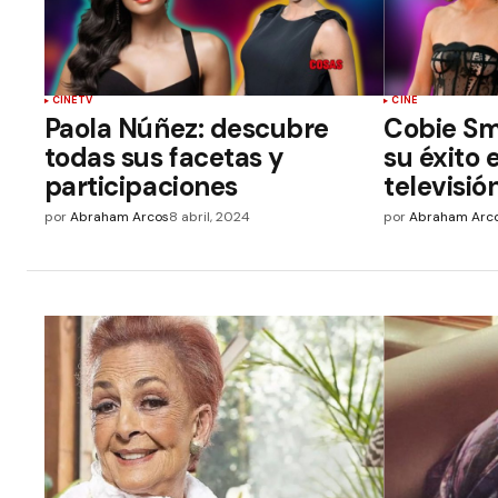
CINE
TV
CINE
Paola Núñez: descubre
Cobie Sm
todas sus facetas y
su éxito e
participaciones
televisió
por
Abraham Arcos
8 abril, 2024
por
Abraham Arc