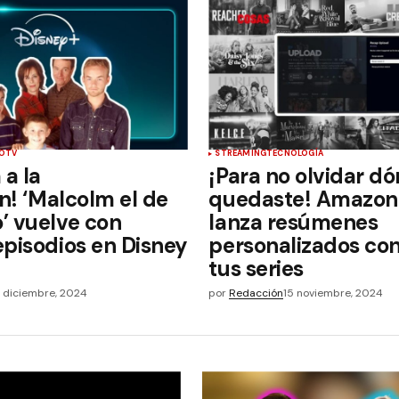
O
TV
STREAMING
TECNOLOGÍA
 a la
¡Para no olvidar d
ón! ‘Malcolm el de
quedaste! Amazon
’ vuelve con
lanza resúmenes
pisodios en Disney
personalizados con
tus series
3 diciembre, 2024
por
Redacción
15 noviembre, 2024