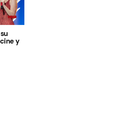
 su
 cine y