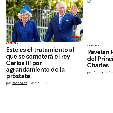
REALEZA
REALEZA
Este es el tratamiento al
Revelan 
que se someterá el rey
del Prínc
Carlos III por
Charles
agrandamiento de la
por
Redacción
7 m
próstata
por
Redacción
18 enero, 2024