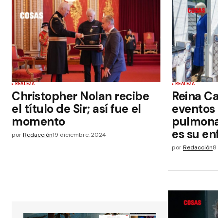
REALEZA
REALEZA
Christopher Nolan recibe
Reina C
el título de Sir; así fue el
eventos 
momento
pulmona
es su e
por
Redacción
19 diciembre, 2024
por
Redacción
8