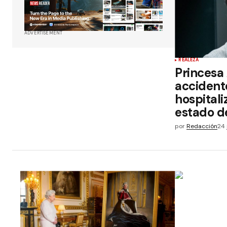
ADVERTISEMENT
REALEZA
Princesa
accident
hospitali
estado d
por
Redacción
24 