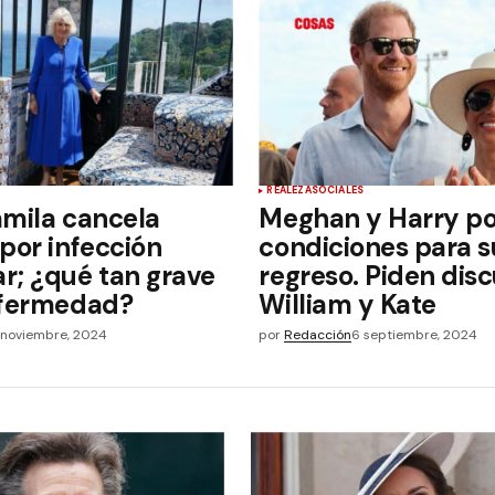
REALEZA
SOCIALES
amila cancela
Meghan y Harry p
por infección
condiciones para s
r; ¿qué tan grave
regreso. Piden dis
nfermedad?
William y Kate
 noviembre, 2024
por
Redacción
6 septiembre, 2024