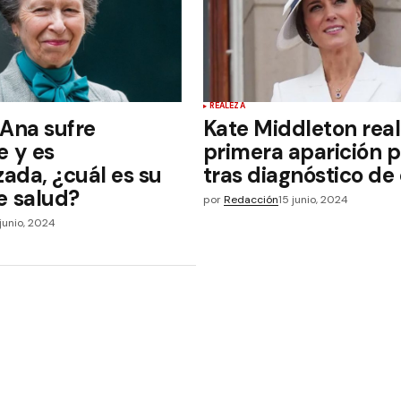
REALEZA
 Ana sufre
Kate Middleton real
e y es
primera aparición p
zada, ¿cuál es su
tras diagnóstico de
e salud?
por
Redacción
15 junio, 2024
junio, 2024