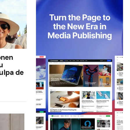
onen
u
culpa de