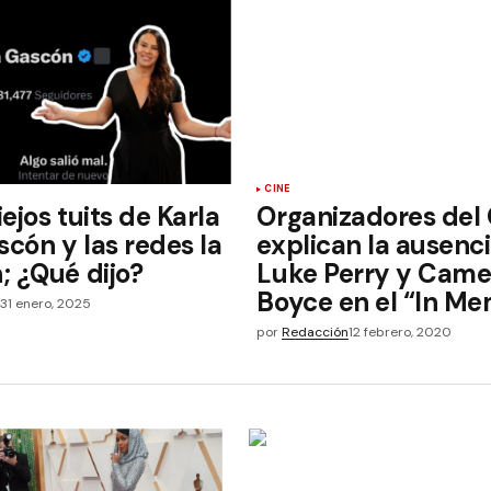
CINE
iejos tuits de Karla
Organizadores del
scón y las redes la
explican la ausenc
 ¿Qué dijo?
Luke Perry y Cam
Boyce en el “In M
s
31 enero, 2025
por
Redacción
12 febrero, 2020