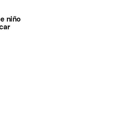
de niño
car