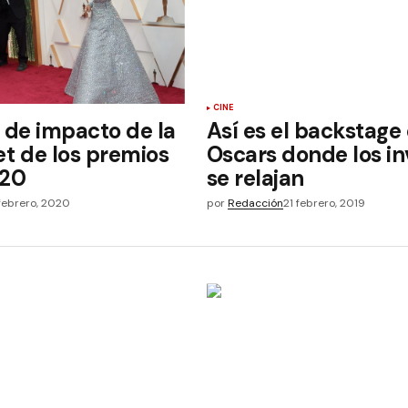
CINE
 de impacto de la
Así es el backstage 
et de los premios
Oscars donde los in
020
se relajan
febrero, 2020
por
Redacción
21 febrero, 2019