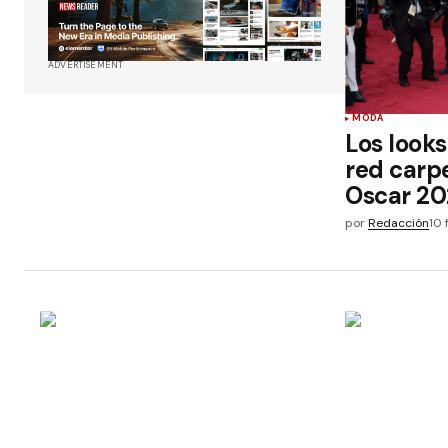
ADVERTISEMENT
MODA
Los looks
red carp
Oscar 2
por
Redacción
10 