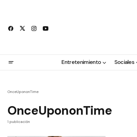
Entretenimiento
Sociales
OnceUpononTime
OnceUpononTime
1 publicación