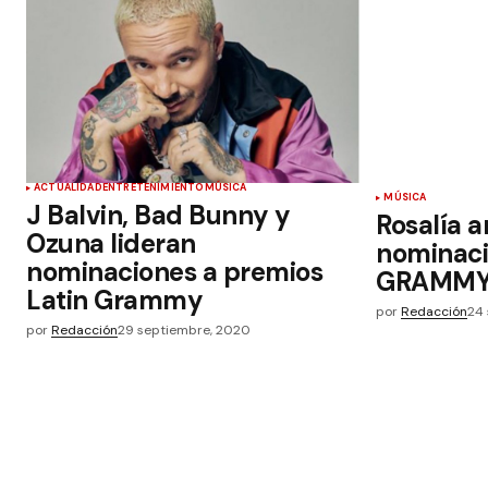
ACTUALIDAD
ENTRETENIMIENTO
MÚSICA
MÚSICA
J Balvin, Bad Bunny y
Rosalía a
Ozuna lideran
nominaci
nominaciones a premios
GRAMM
Latin Grammy
por
Redacción
24 
por
Redacción
29 septiembre, 2020