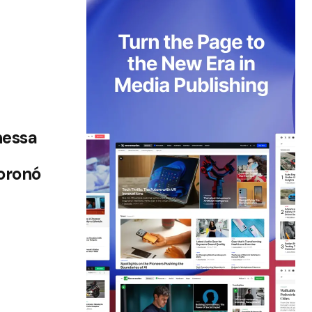
nessa
oronó