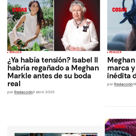
REALEZA
REALEZA
¿Ya había tensión? Isabel II
Meghan 
habría regañado a Meghan
marca y 
Markle antes de su boda
inédita d
real
por
Redacción
1
por
Redacción
3 abril, 2025