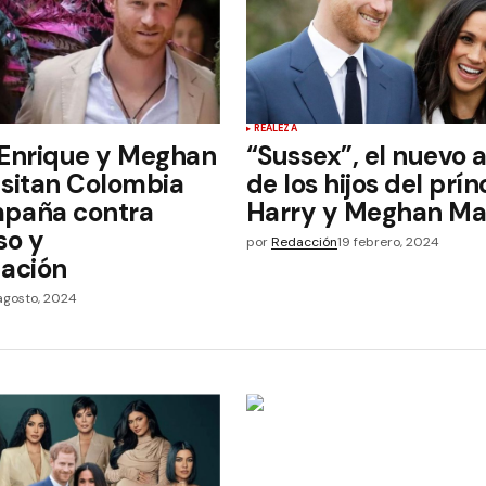
REALEZA
 Enrique y Meghan
“Sussex”, el nuevo 
isitan Colombia
de los hijos del prín
mpaña contra
Harry y Meghan Ma
so y
por
Redacción
19 febrero, 2024
nación
agosto, 2024