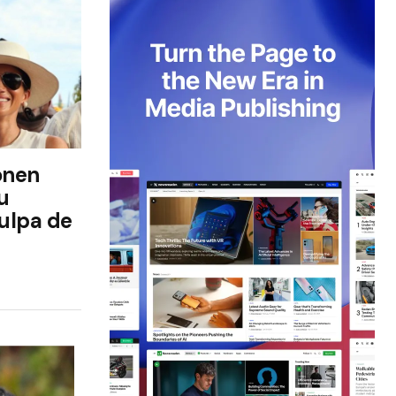
onen
u
culpa de