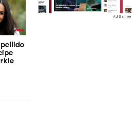
Ad Banner
apellido
cipe
rkle