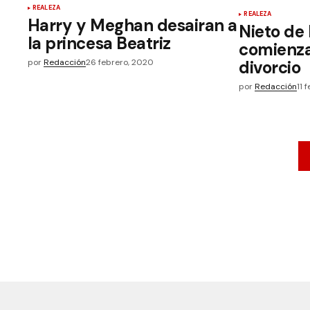
REALEZA
REALEZA
Harry y Meghan desairan a
Nieto de l
la princesa Beatriz
comienza
por
Redacción
26 febrero, 2020
divorcio
por
Redacción
11 