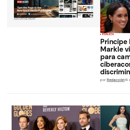
ADVERTISEMENT
REALEZA
Príncipe
Markle v
para ca
ciberaco
discrimi
por
Redacción
16 