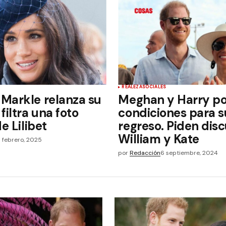
REALEZA
SOCIALES
Markle relanza su
Meghan y Harry p
filtra una foto
condiciones para s
e Lilibet
regreso. Piden dis
William y Kate
9 febrero, 2025
por
Redacción
6 septiembre, 2024