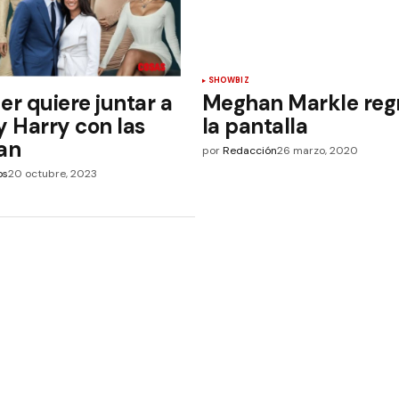
SHOWBIZ
er quiere juntar a
Meghan Markle reg
 Harry con las
la pantalla
an
por
Redacción
26 marzo, 2020
os
20 octubre, 2023