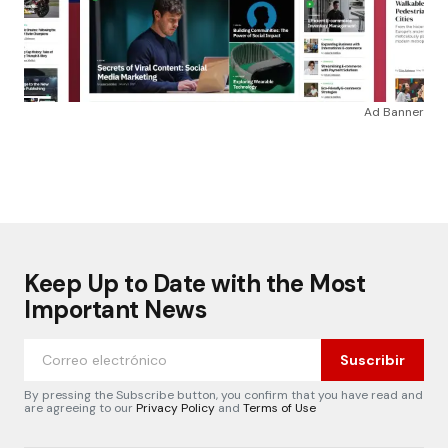
Ad Banner
Keep Up to Date with the Most
Important News
Suscribir
By pressing the Subscribe button, you confirm that you have read and
are agreeing to our
Privacy Policy
and
Terms of Use