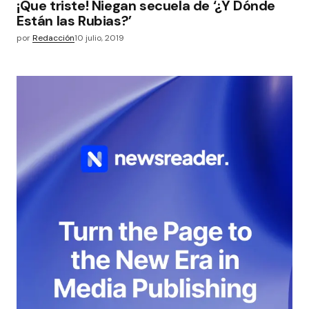
¡Que triste! Niegan secuela de ‘¿Y Dónde
Están las Rubias?’
por
Redacción
10 julio, 2019