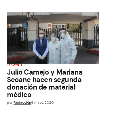
SHOWBIZ
Julio Camejo y Mariana
Seoane hacen segunda
donación de material
médico
por
Redacción
6 mayo, 2020