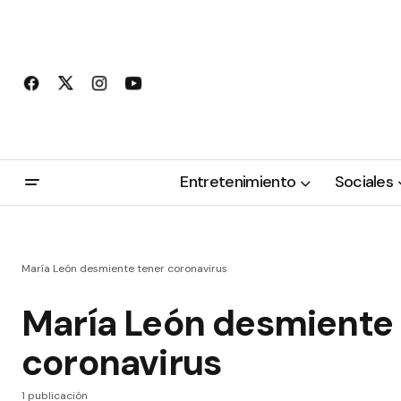
Entretenimiento
Sociales
María León desmiente tener coronavirus
María León desmiente
coronavirus
1 publicación