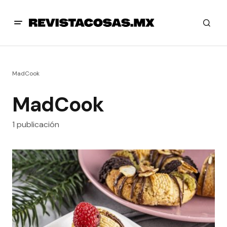
MadCook
MadCook
1 publicación