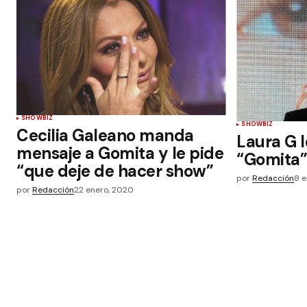
SHOWBIZ
SHOWBIZ
Cecilia Galeano manda
Laura G l
mensaje a Gomita y le pide
“Gomita
“que deje de hacer show”
por
Redacción
8 
por
Redacción
22 enero, 2020