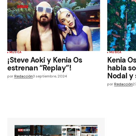
MÚSICA
MÚSICA
¡Steve Aoki y Kenia Os
Kenia Os
estrenan “Replay”!
habla so
Nodal y 
por
Redacción
3 septiembre, 2024
por
Redacción
2