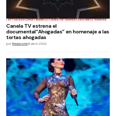
ACTUALIDAD
COMER Y BEBER
CULTURA
ENTRETENIMIENTO
SHOWBIZ
STREAMING
Canela TV estrena el
documental“Ahogadas” en homenaje a las
tortas ahogadas
por
Redacción
8 abril, 2022