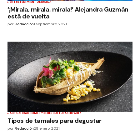
ENTRETENIMIENTO
MÚSICA
‘¡Mírala, mírala, mírala!’ Alejandra Guzmán
está de vuelta
por
Redacción
1 septiembre, 2021
ACTUALIDAD
COMER Y BEBER
CULTURA
SHOWBIZ
Tipos de tamales para degustar
por
Redacción
29 enero, 2021