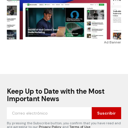
Ad Banner
Keep Up to Date with the Most
Important News
Suscribir
By pressing the Subscribe button, you confirm that you have read and
are agreeing to our
Privacy Policy
and
Terms of Use