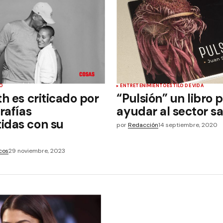
O
ENTRETENIMIENTO
ESTILO DE VIDA
th es criticado por
“Pulsión” un libro 
rafías
ayudar al sector s
idas con su
por
Redacción
14 septiembre, 2020
cos
29 noviembre, 2023