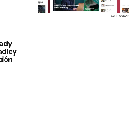
Ad Banner
Lady
adley
ción