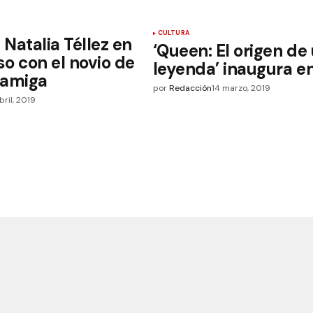
CULTURA
Natalia Téllez en
‘Queen: El origen de
o con el novio de
leyenda’ inaugura e
 amiga
por
Redacción
14 marzo, 2019
bril, 2019