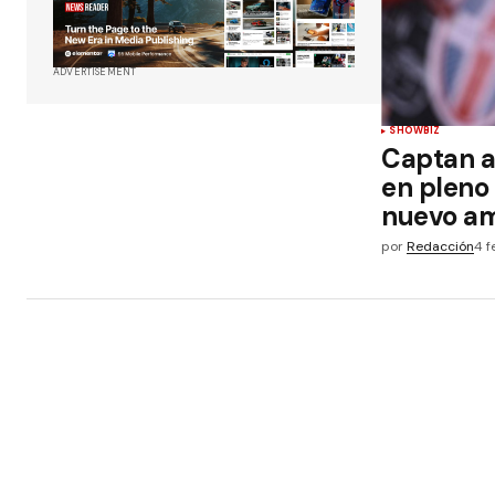
ADVERTISEMENT
SHOWBIZ
Captan a
en pleno
nuevo a
por
Redacción
4 f