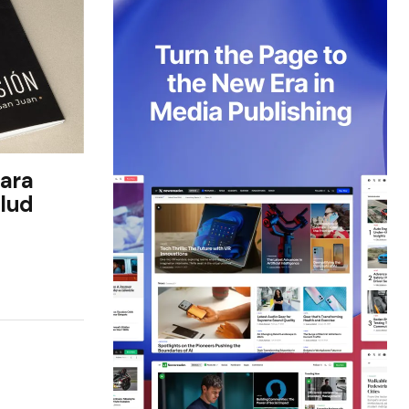
para
alud