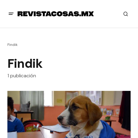
Findik
Findik
1 publicación