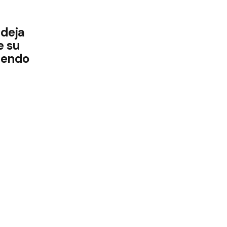
deja
e su
iendo