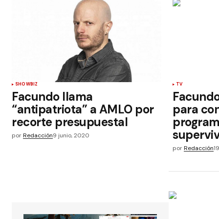
SHOWBIZ
TV
Facundo llama
Facundo
“antipatriota” a AMLO por
para con
recorte presupuestal
program
superviv
por
Redacción
9 junio, 2020
por
Redacción
1