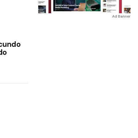
Ad Banner
acundo
do