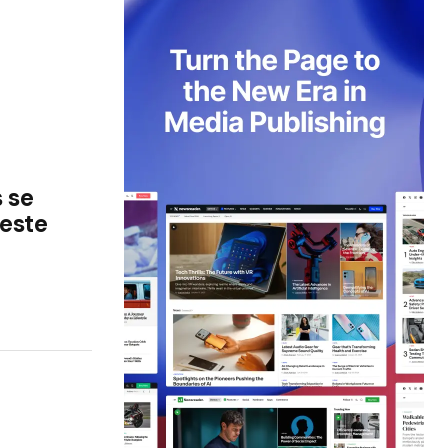
 se
 este