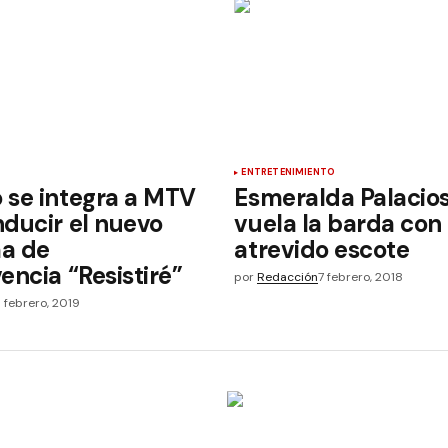
ENTRETENIMIENTO
 se integra a MTV
Esmeralda Palacios
ducir el nuevo
vuela la barda con
a de
atrevido escote
encia “Resistiré”
por
Redacción
7 febrero, 2018
9 febrero, 2019