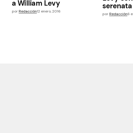
a William Levy
serenata 
por
Redacción
12 enero, 2016
por
Redacción
6 e