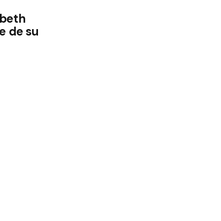
abeth
te de su