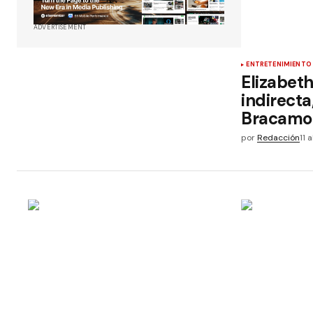
ADVERTISEMENT
ENTRETENIMIENTO
Elizabet
indirect
Bracamo
por
Redacción
11 