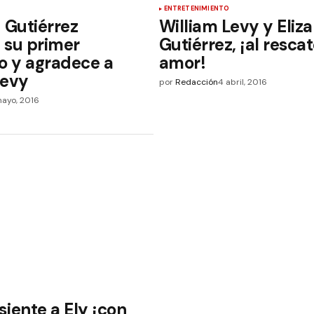
ENTRETENIMIENTO
 Gutiérrez
William Levy y Eliz
 su primer
Gutiérrez, ¡al resca
 y agradece a
amor!
Levy
por
Redacción
4 abril, 2016
mayo, 2016
iente a Ely ¡con