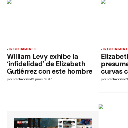
ENTRETENIMIENTO
ENTRETENIMIENT
William Levy exhibe la
Elizabet
‘infidelidad’ de Elizabeth
presume
Gutiérrez con este hombre
curvas c
por
Redacción
19 junio, 2017
por
Redacción
2