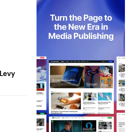
z
l
 Levy