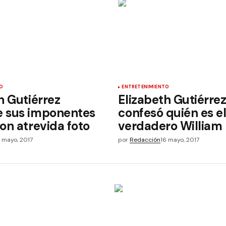
O
ENTRETENIMIENTO
h Gutiérrez
Elizabeth Gutiérre
 sus imponentes
confesó quién es e
on atrevida foto
verdadero William
1 mayo, 2017
por
Redacción
16 mayo, 2017