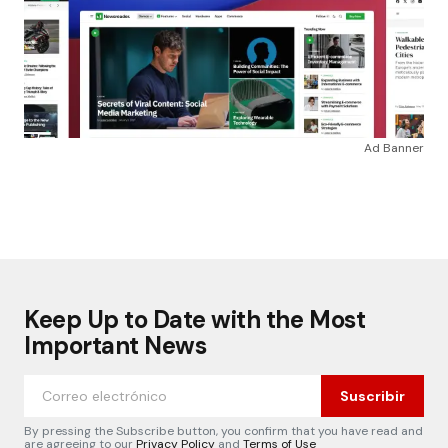
Ad Banner
Keep Up to Date with the Most
Important News
Suscribir
By pressing the Subscribe button, you confirm that you have read and
are agreeing to our
Privacy Policy
and
Terms of Use