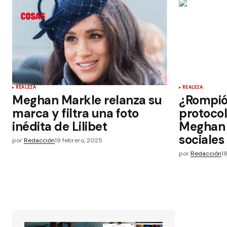
REALEZA
REALEZA
Meghan Markle relanza su
¿Rompió
marca y filtra una foto
protocol
inédita de Lilibet
Meghan 
sociales
por
Redacción
19 febrero, 2025
por
Redacción
1