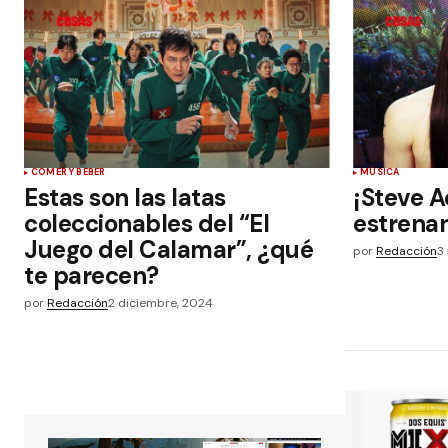
COMER Y BEBER
MÚSICA
Estas son las latas
¡Steve A
coleccionables del “El
estrenan
Juego del Calamar”, ¿qué
por
Redacción
3
te parecen?
por
Redacción
2 diciembre, 2024