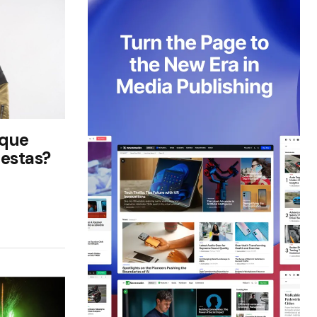
 que
iestas?