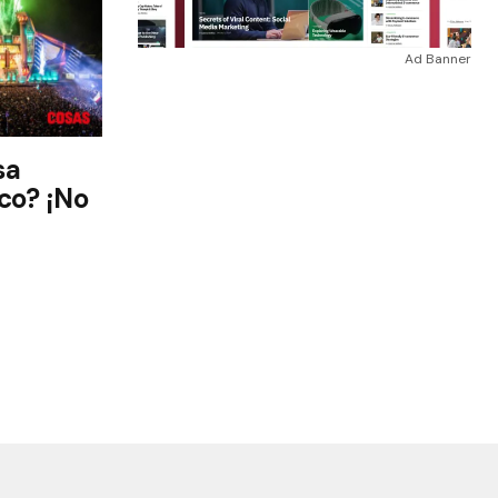
Ad Banner
sa
co? ¡No
!