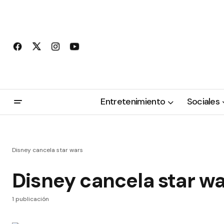
Entretenimiento
Sociales
Disney cancela star wars
Disney cancela star w
1 publicación