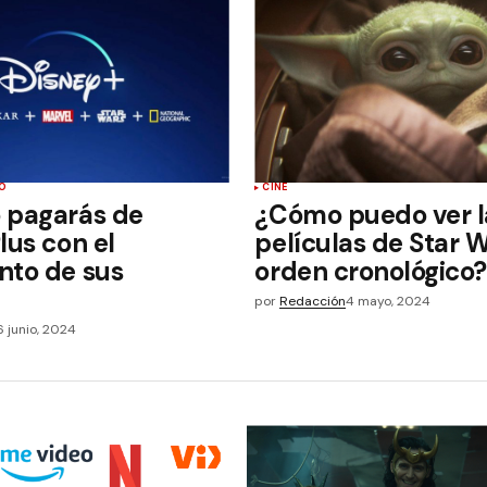
O
CINE
 pagarás de
¿Cómo puedo ver l
lus con el
películas de Star 
nto de sus
orden cronológico?
?
por
Redacción
4 mayo, 2024
6 junio, 2024