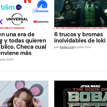
SHOWBIZ
STREAMING
ACTUALIDAD
ENTRETENIMIENTO
SHOWBIZ
S
en una era de
6 trucos y bromas
g y todas quieren
inolvidables de loki
blico. Checa cual
por
Redacción
6 junio, 2021
onviene más
julio, 2022