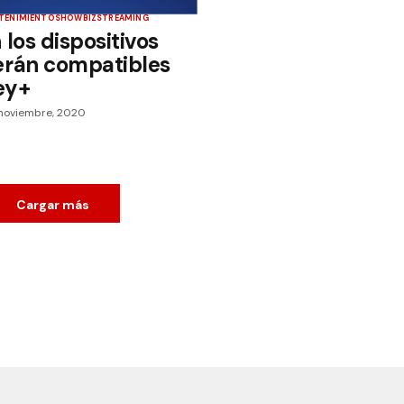
TENIMIENTO
SHOWBIZ
STREAMING
 los dispositivos
erán compatibles
ey+
 noviembre, 2020
Cargar más