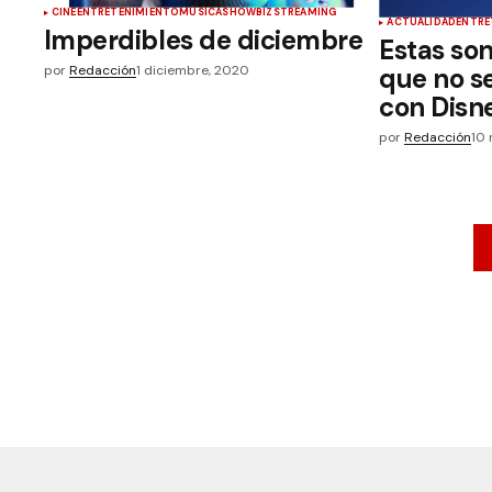
CINE
ENTRETENIMIENTO
MÚSICA
SHOWBIZ
STREAMING
ACTUALIDAD
ENTRE
Imperdibles de diciembre
Estas son
por
Redacción
1 diciembre, 2020
que no s
con Disn
por
Redacción
10