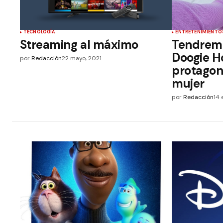
TECNOLOGÍA
ENTRETENIMIENTO
Streaming al máximo
Tendremo
Doogie H
por
Redacción
22 mayo, 2021
protagon
mujer
por
Redacción
14 