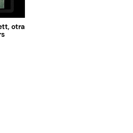
tt, otra
rs