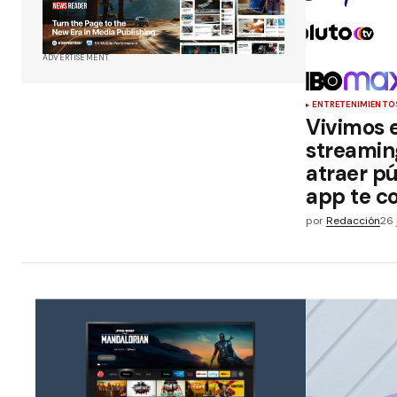
ADVERTISEMENT
ENTRETENIMIENTO
Vivimos 
streamin
atraer pú
app te c
por
Redacción
26 