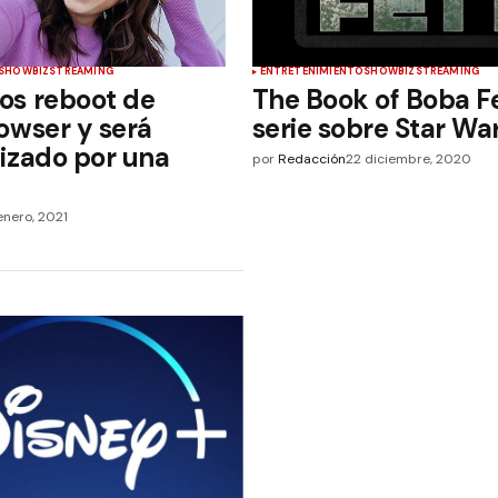
SHOWBIZ
STREAMING
ENTRETENIMIENTO
SHOWBIZ
STREAMING
s reboot de
The Book of Boba Fe
owser y será
serie sobre Star Wa
izado por una
por
Redacción
22 diciembre, 2020
enero, 2021