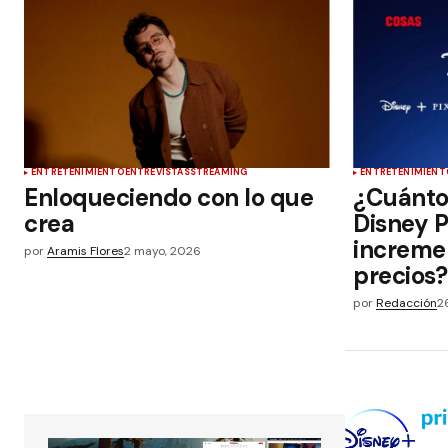
ENTRETENIMIENTO
ENTREVISTAS
STREAMING
ENTRETENIMIENT
Enloqueciendo con lo que
¿Cuánto
crea
Disney P
increme
por
Aramis Flores
2 mayo, 2026
precios
por
Redacción
2