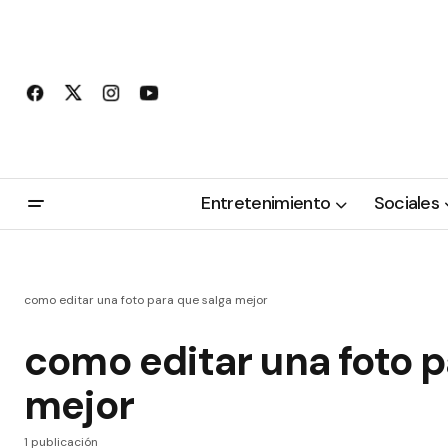
Entretenimiento
Sociales
como editar una foto para que salga mejor
como editar una foto p
mejor
1 publicación