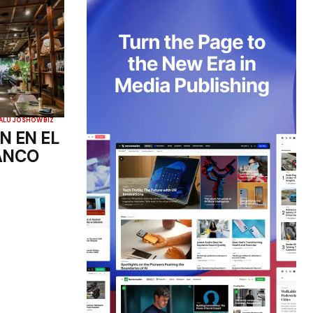
A
LUJO
SHOWBIZ
N EN EL
ANCO