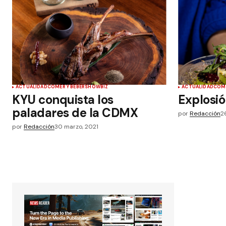
ACTUALIDAD
COMER Y BEBER
SHOWBIZ
ACTUALIDAD
COME
KYU conquista los
Explosió
paladares de la CDMX
por
Redacción
2
por
Redacción
30 marzo, 2021