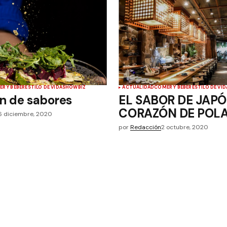
R Y BEBER
ESTILO DE VIDA
SHOWBIZ
ACTUALIDAD
COMER Y BEBER
ESTILO DE VID
n de sabores
EL SABOR DE JAPÓ
CORAZÓN DE POL
6 diciembre, 2020
por
Redacción
2 octubre, 2020